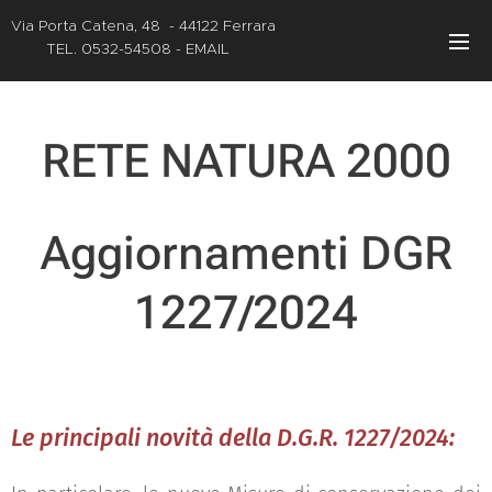
Via
Porta Catena, 48 - 44122 Ferrara
TEL.
0532-54508
- EMAIL
atc@atcferrara.it
RETE NATURA 2000
Aggiornamenti DGR
1227/2024
Le principali novità della D.G.R. 1227/2024: